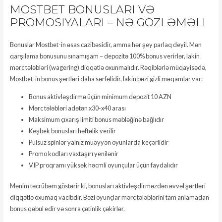
MOSTBET BONUSLARI VƏ
PROMOSIYALARI – NƏ GÖZLƏMƏLI
Bonuslar Mostbet-in əsas cazibəsidir, amma hər şey parlaq deyil. Mən
qarşılama bonusunu sınamışam – depozitə 100% bonus verirlər, lakin
mərc tələbləri (wagering) diqqətlə oxunmalıdır. Rəqiblərlə müqayisədə,
Mostbet-in bonus şərtləri daha sərfəlidir, lakin bəzi gizli məqamlar var:
Bonus aktivləşdirmə üçün minimum depozit 10 AZN
Mərc tələbləri adətən x30-x40 arası
Maksimum çıxarış limiti bonus məbləğinə bağlıdır
Keşbek bonusları həftəlik verilir
Pulsuz spinlər yalnız müəyyən oyunlarda keçərlidir
Promo kodları vaxtaşırı yenilənir
VIP proqramı yüksək həcmli oyunçular üçün faydalıdır
Mənim təcrübəm göstərir ki, bonusları aktivləşdirməzdən əvvəl şərtləri
diqqətlə oxumaq vacibdir. Bəzi oyunçlar mərc tələblərini tam anlamadan
bonus qəbul edir və sonra çətinlik çəkirlər.