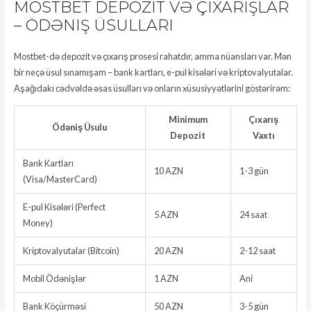
MOSTBET DEPOZIT VƏ ÇIXARIŞLAR
– ÖDƏNIŞ ÜSULLARI
Mostbet-də depozit və çıxarış prosesi rahatdır, amma nüansları var. Mən
bir neçə üsul sınamışam – bank kartları, e-pul kisələri və kriptovalyutalar.
Aşağıdakı cədvəldə əsas üsulları və onların xüsusiyyətlərini göstərirəm:
Minimum
Çıxarış
Ödəniş Üsulu
Depozit
Vaxtı
Bank Kartları
10 AZN
1-3 gün
(Visa/MasterCard)
E-pul Kisələri (Perfect
5 AZN
24 saat
Money)
Kriptovalyutalar (Bitcoin)
20 AZN
2-12 saat
Mobil Ödənişlər
1 AZN
Ani
Bank Köçürməsi
50 AZN
3-5 gün