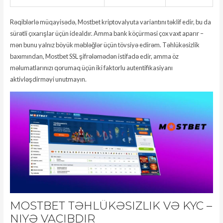
Rəqiblərlə müqayisədə, Mostbet kriptovalyuta variantını təklif edir, bu da
sürətli çıxarışlar üçün idealdır. Amma bank köçürməsi çox vaxt aparır –
mən bunu yalnız böyük məbləğlər üçün tövsiyə edirəm. Təhlükəsizlik
baxımından, Mostbet SSL şifrələmədən istifadə edir, amma öz
məlumatlarınızı qorumaq üçün iki faktorlu autentifikasiyanı
aktivləşdirməyi unutmayın.
MOSTBET TƏHLÜKƏSIZLIK VƏ KYC –
NIYƏ VACIBDIR