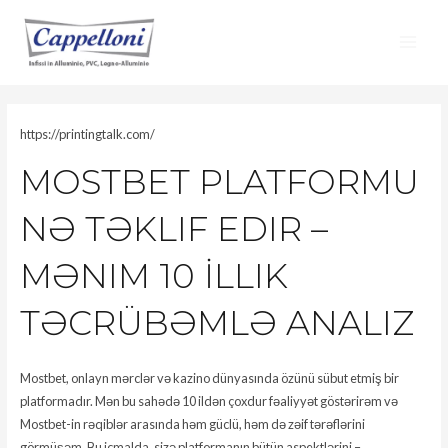
Vai
al
MAI
contenuto
MEN
https://printingtalk.com/
MOSTBET PLATFORMU
NƏ TƏKLIF EDIR –
MƏNIM 10 İLLIK
TƏCRÜBƏMLƏ ANALIZ
Mostbet, onlayn mərclər və kazino dünyasında özünü sübut etmiş bir
platformadır. Mən bu sahədə 10 ildən çoxdur fəaliyyət göstərirəm və
Mostbet-in rəqiblər arasında həm güclü, həm də zəif tərəflərini
görmüşəm. Bu icmalda, sizə platformanın bütün aspektlərini –