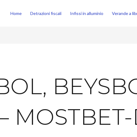
Home
Detrazioni fiscali
Infissi in alluminio
Verande a lib
BOL, BEYSB
 – MOSTBET