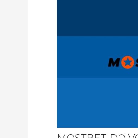
MOSTBET-DƏ V