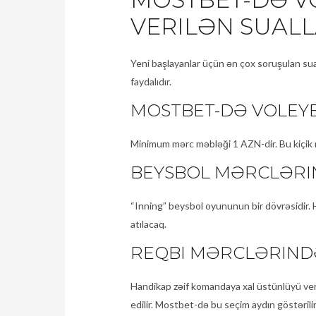
VERILƏN SUAL
Yeni başlayanlar üçün ən çox soruşulan su
faydalıdır.
MOSTBET-DƏ VOLEY
Minimum mərc məbləği 1 AZN-dir. Bu kiçik
BEYSBOL MƏRCLƏRIN
“Inning” beysbol oyununun bir dövrəsidir
atılacaq.
REQBI MƏRCLƏRINDƏ
Handikap zəif komandaya xal üstünlüyü ver
edilir. Mostbet-də bu seçim aydın göstərilir