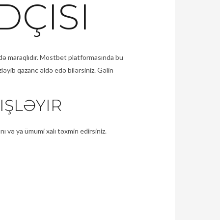
ÇISI
 də maraqlıdır. Mostbet platformasında bu
ləyib qazanc əldə edə bilərsiniz. Gəlin
IŞLƏYIR
ını və ya ümumi xalı təxmin edirsiniz.