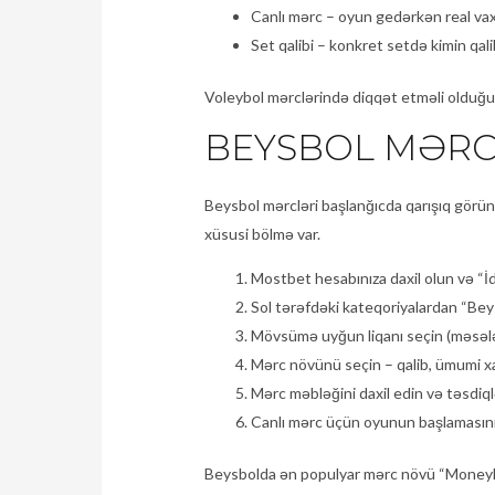
Canlı mərc – oyun gedərkən real v
Set qalibi – konkret setdə kimin qal
Voleybol mərclərində diqqət etməli olduğun
BEYSBOL MƏRC
Beysbol mərcləri başlanğıcda qarışıq görün
xüsusi bölmə var.
Mostbet hesabınıza daxil olun və “
Sol tərəfdəki kateqoriyalardan “Bey
Mövsümə uyğun liqanı seçin (məsəl
Mərc növünü seçin – qalib, ümumi x
Mərc məbləğini daxil edin və təsdiq
Canlı mərc üçün oyunun başlamasını
Beysbolda ən populyar mərc növü “Moneylin