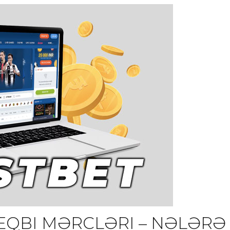
QBI MƏRCLƏRI – NƏLƏRƏ 