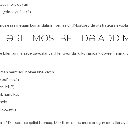
axtda mərc qoyun
ib gələcəyini seçin
uz əsas məqam komandaların formasıdır. Mostbet-də statistikaları yoxlaya
LƏRI – MOSTBET-DƏ ADDI
ə bilər, amma sadə qaydalar var. Hər oyunda iki komanda 9 dövrə (inning)
İdman mərcləri” bölməsinə keçin
sbol” seçin
ən, MLB)
al, handikap
ləyin
 gözləyin
e”dir – sadəcə qalibi tapmaq. Mostbet-də bu mərclər üçün əmsallar aydın