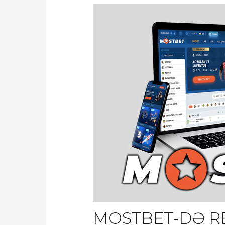
MOSTBET-DƏ RE